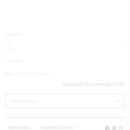
SUPPORT
FAQ
CONTACT
WANT TO KEEP IN TOUCH?
SUBSCRIBE TO OUR NEWSLETTER
Subscrib
Language
Currency
Nederlands
Nederland (EUR €)