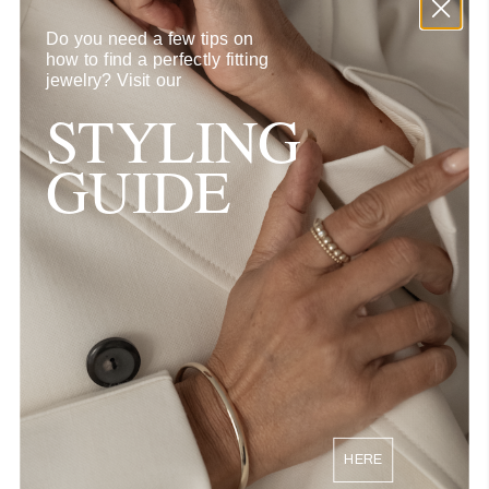
raden wij je aan om onze
ringmeter
te gebruiken.
Do you need a few tips on
how to find a perfectly fitting
jewelry?
Visit our
Onze standaard ringmaten zijn 52, 54 of 56 voor klassieke ringen.
STYLING
De maten voor pinkringen zijn 46,48 en 50. Als je een ring nodig
hebt waarvan de maat tussen, of onder/boven onze standaard
GUIDE
maten valt, lees dan verder.
Als je een ring, ketting of armband in een afwijkende/specifieke
maat wilt aanvragen, kun je ons een aanvraag sturen via
info@aynurabbott.com.
HERE