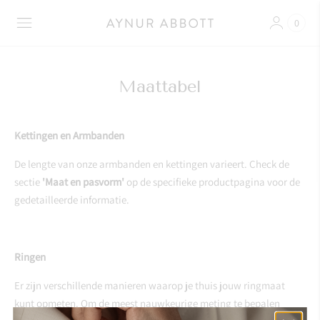
0
Maattabel
Kettingen en Armbanden
De lengte van onze armbanden en kettingen varieert. Check de
sectie
'Maat en pasvorm'
op de specifieke productpagina voor de
gedetailleerde informatie.
Ringen
Er zijn verschillende manieren waarop je thuis jouw ringmaat
kunt opmeten. Om de meest nauwkeurige meting te bepalen