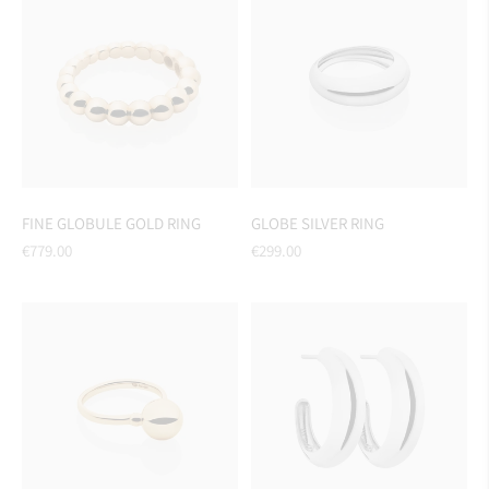
FINE GLOBULE GOLD RING
GLOBE SILVER RING
Regular
Regular
€779.00
€299.00
price
price