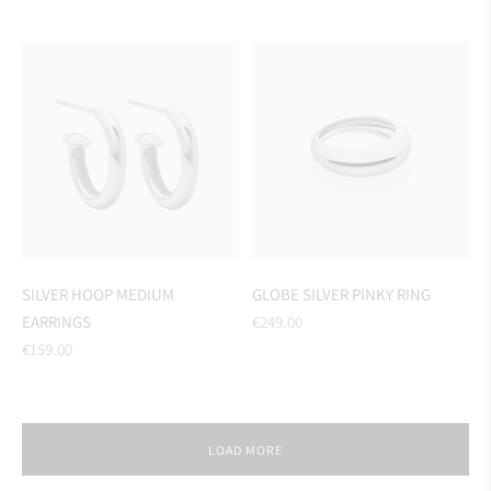
price
price
SILVER HOOP MEDIUM
GLOBE SILVER PINKY RING
Regular
EARRINGS
€249.00
Regular
price
€159.00
price
LOAD MORE