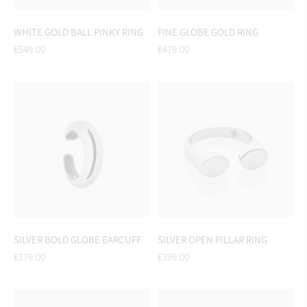
WHITE GOLD BALL PINKY RING
FINE GLOBE GOLD RING
Regular
Regular
€549.00
€479.00
price
price
SILVER BOLD GLOBE EARCUFF
SILVER OPEN PILLAR RING
Regular
Regular
€179.00
€399.00
price
price