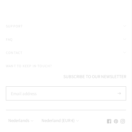
SUPPORT
FAQ
CONTACT
WANT TO KEEP IN TOUCH?
SUBSCRIBE TO OUR NEWSLETTER
Subscrib
Language
Currency
Nederlands
Nederland (EUR €)