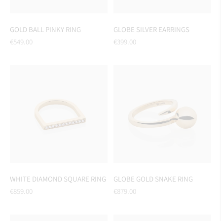
GOLD BALL PINKY RING
GLOBE SILVER EARRINGS
Regular
Regular
€549.00
€399.00
price
price
WHITE DIAMOND SQUARE RING
GLOBE GOLD SNAKE RING
Regular
Regular
€859.00
€879.00
price
price