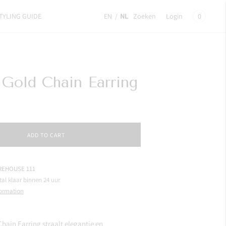
TYLING GUIDE
EN
/
NL
Zoeken
Login
0
Gold Chain Earring
ADD TO CART
EHOUSE 111
tal klaar binnen 24 uur
formation
hain Earring straalt elegantie en