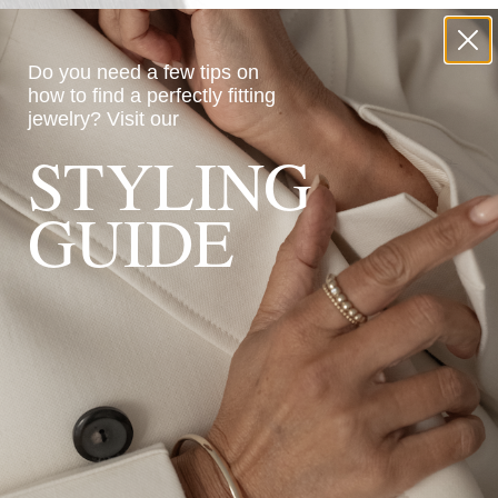
Do you need a few tips on
how to find a perfectly fitting
jewelry?
Visit our
STYLING
GUIDE