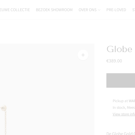
EUWE COLLECTIE
BEZOEK SHOWROOM
OVER ONS
PRE-LOVED
S
Globe 
Zoom
€389.00
image
Pickup at
WAR
In stock, Mees
View store in
De Globe Gold C