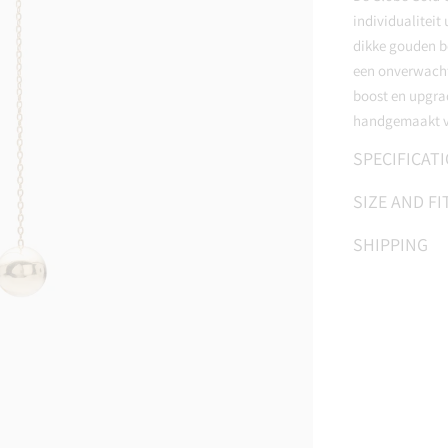
individualiteit 
dikke gouden b
een onverwacht
boost en upgra
handgemaakt v
SPECIFICAT
SIZE AND FI
SHIPPING
Adding
product
to
your
cart