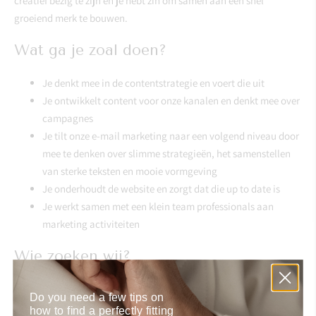
creatief bezig te zijn en je hebt zin om samen aan een snel
groeiend merk te bouwen.
Wat ga je zoal doen?
Je denkt mee in de contentstrategie en voert die uit
Je ontwikkelt content voor onze kanalen en denkt mee over
campagnes
Je tilt onze e-mail marketing naar een volgend niveau door
mee te denken over slimme strategieën, het samenstellen
van sterke teksten en mooie vormgeving
Je onderhoudt de website en zorgt dat die up to date is
Je werkt samen met een klein team professionals aan
marketing activiteiten
Wie zoeken wij?
Hbo denk- en werkniveau
Do you need a few tips on
Ongeveer twee jaar relevante werkervaring
how to find a perfectly fitting