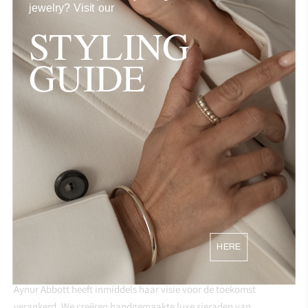
jewelry?
Visit our
Een zelfstandige en pro-actieve werkhouding
Je hebt kennis van e-mailmarketing, e-commerce & social
STYLING
media
GUIDE
Ervaring met werken in software als Canva, Klaviyo &
Shopify is een pré
Ervaring bij/met een luxe lifestyle of fashion brand is een
pré
Wij bieden:
Een veelzijdig takenpakket
Een werkplek op een van de leukste locaties van
Amsterdam
Marktconforme vergoeding
HERE
Over Aynur Abbott
Aynur Abbott heeft inmiddels haar visie voor de toekomst
verankerd. We creëren handgemaakte luxe sieraden van