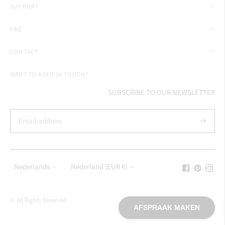
SUPPORT
FAQ
CONTACT
WANT TO KEEP IN TOUCH?
SUBSCRIBE TO OUR NEWSLETTER
Subscrib
Language
Currency
Nederlands
Nederland (EUR €)
© All Rights Reserved
AFSPRAAK MAKEN