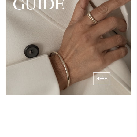
GUIDE
REVIEW
“Aynur nam eerst de tijd om me een beetje te leren kennen
om vervolgens te kijken wat bij mij en mijn stijl paste. Dat
maakte het heel persoonlijk, en dat zijn sieraden
natuurlijk ook. Ze dacht actief mee en probeerde veel met
me uit. Ik wilde graag nog met m’n nieuwe ringen op een
al vrij kort daarop geplande vakantie. Het is zelfs gelukt
om ze daarvoor al binnen te krijgen. Zat ik met mijn
nieuwe ring in Parijs te shinen, fantastisch! Ben dan ook
erg blij met m’n nieuwe aanwinsten.”
HERE
Esmee