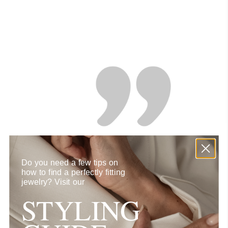
Do you need a few tips on
how to find a perfectly fitting
jewelry?
Visit our
STYLING