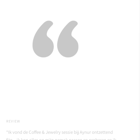
REVIEW
“Ik vond de Coffee & Jewelry sessie bij Aynur ontzettend
fijn – ik kon alles op mijn gemak passen en proberen en ik